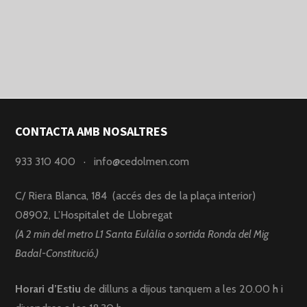
CONTACTA AMB NOSALTRES
933 310 400
·
info@cedolmen.com
C/ Riera Blanca, 184 (accés des de la plaça interior)
08902, L’Hospitalet de Llobregat
(A 2 min del metro L1 Santa Eulàlia o sortida Ronda del Mig
Badal-Constitució.)
Horari d’Estiu
de dilluns a dijous tanquem a les 20.00 h i