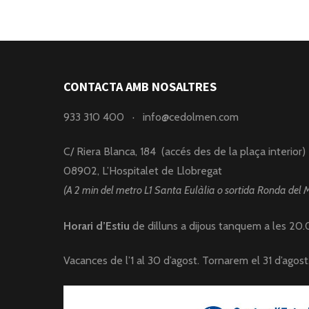
CONTACTA AMB NOSALTRES
933 310 400
·
info@cedolmen.com
C/ Riera Blanca, 184 (accés des de la plaça interior)
08902, L’Hospitalet de Llobregat
(A 2 min del metro L1 Santa Eulàlia o sortida Ronda del 
Horari d’Estiu
de dilluns a dijous tanquem a les 20.0
Vacances de l’1 al 30 d’agost. Tornarem el 31 d’agost