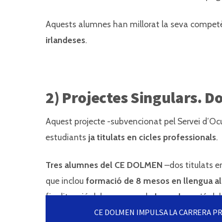
Aquests alumnes han millorat la seva competè
irlandeses
.
2) Projectes Singulars. D
Aquest projecte -subvencionat pel Servei d’O
estudiants
ja titulats en cicles professionals
.
Tres alumnes del CE DOLMEN
–dos titulats en
que inclou
formació de 8 mesos en llengua 
finalització del programa, la
homologació
del
CE DOLMEN IMPULSA LA CARRERA P