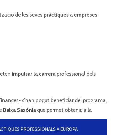
ització de les seves
pràctiques a empreses
retén
impulsar
la carrera
professional dels
i Finances- s’han pogut beneficiar del programa,
de
Baixa Saxònia
que permet obtenir, a la
ÀCTIQUES PROFESSIONALS A EUROPA