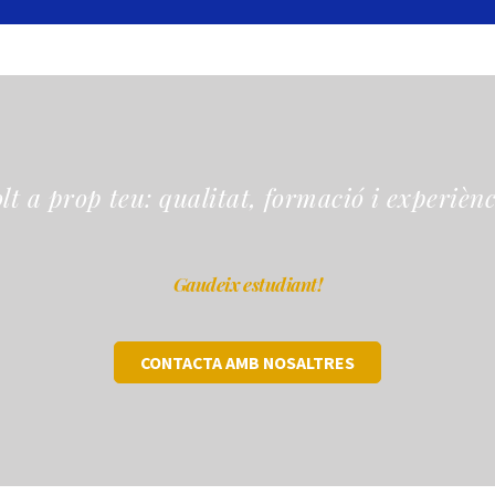
lt a prop teu: qualitat, formació i experiènc
Gaudeix estudiant!
CONTACTA AMB NOSALTRES