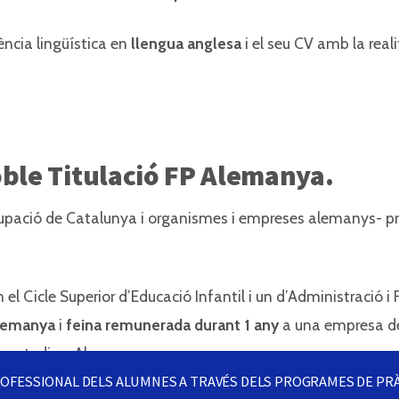
ncia lingüística en
llengua anglesa
i el seu CV amb la real
oble Titulació FP Alemanya.
cupació de Catalunya i organismes i empreses alemanys- p
 el Cicle Superior d’Educació Infantil i un d’Administració 
alemanya
i
feina remunerada durant 1 any
a una empresa 
s estudis a Alemanya.
ROFESSIONAL DELS ALUMNES A TRAVÉS DELS PROGRAMES DE PR