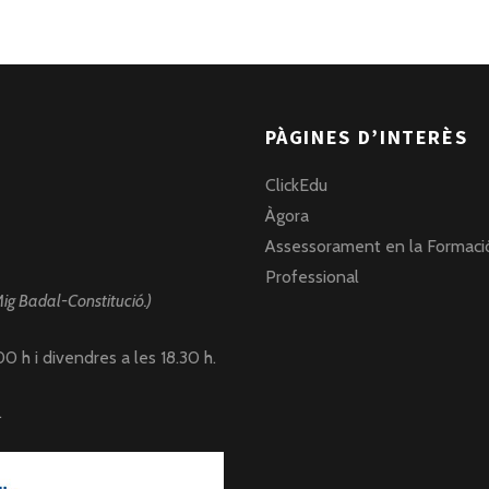
PÀGINES D’INTERÈS
ClickEdu
Àgora
Assessorament en la Formaci
Professional
Mig Badal-Constitució.)
0 h i divendres a les 18.30 h.
.