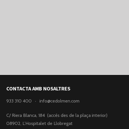
CONTACTA AMB NOSALTRES
933 310 400
·
info@cedolmen.com
C/ Riera Blanca, 184 (accés des de la plaça interior)
08902, L’Hospitalet de Llobregat