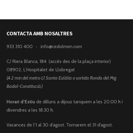
CONTACTA AMB NOSALTRES
933 310 400
·
info@cedolmen.com
C/ Riera Blanca, 184 (accés des de la plaça interior)
08902, L’Hospitalet de Llobregat
(A 2 min del metro L1 Santa Eulàlia o sortida Ronda del Mig
Badal-Constitució.)
Horari d’Estiu
de dilluns a dijous tanquem a les 20.00 h i
divendres a les 18.30 h.
Vacances de l’1 al 30 d’agost. Tornarem el 31 d’agost.