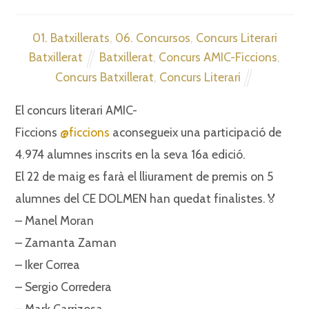
01. Batxillerats
,
06. Concursos
,
Concurs Literari
Batxillerat
Batxillerat
,
Concurs AMIC-Ficcions
,
Concurs Batxillerat
,
Concurs Literari
El concurs literari AMIC-
Ficcions
@ficcions
aconsegueix una participació de
4.974 alumnes inscrits en la seva 16a edició.⁣
El 22 de maig es farà el lliurament de premis on 5
alumnes del CE DOLMEN han quedat finalistes.🏅⁣
– Manel Moran⁣
– Zamanta Zaman⁣
– Iker Correa⁣
– Sergio Corredera
– Mark Carrizosa⁣