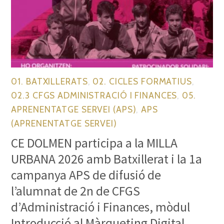
01. BATXILLERATS
,
02. CICLES FORMATIUS
,
02.3 CFGS ADMINISTRACIÓ I FINANCES
,
05.
APRENENTATGE SERVEI (APS)
,
APS
(APRENENTATGE SERVEI)
CE DOLMEN participa a la MILLA
URBANA 2026 amb Batxillerat i la 1a
campanya APS de difusió de
l’alumnat de 2n de CFGS
d’Administració i Finances, mòdul
Introducció al Màrqueting Digital