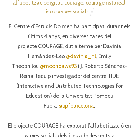
alfabetitzaciodigital
,
courage
,
courageinstareal
,
riscosxarxessocials
El Centre d’Estudis Dolmen ha participat, durant els
últims 4 anys, en diverses fases del⁣
projecte COURAGE, dut a terme per Davinia
Hernández-Leo
@davinia_hl
, Emily
Theophilou
@moonpaws93
i J. Roberto Sánchez-
Reina, l’equip investigador del centre TIDE
(Interactive and Distributed Technologies for
Education) de la Universitat Pompeu
Fabra
@upfbarcelona
.⁣
El projecte COURAGE ha explorat l’alfabetització en
xarxes socials dels i les adol·lescents a⁣