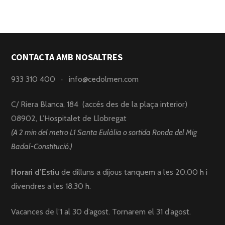
CONTACTA AMB NOSALTRES
933 310 400
·
info@cedolmen.com
C/ Riera Blanca, 184 (accés des de la plaça interior)
08902, L’Hospitalet de Llobregat
(A 2 min del metro L1 Santa Eulàlia o sortida Ronda del Mig
Badal-Constitució.)
Horari d’Estiu
de dilluns a dijous tanquem a les 20.00 h i
divendres a les 18.30 h.
Vacances de l’1 al 30 d’agost. Tornarem el 31 d’agost.