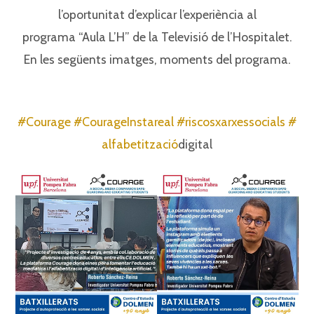
l’oportunitat d’explicar l’experiència al⁣
programa “Aula L’H” de la Televisió de l’Hospitalet.
En les següents imatges, moments del programa.
#Courage
#CourageInstareal
#riscosxarxessocials
#
alfabetització
digital⁣