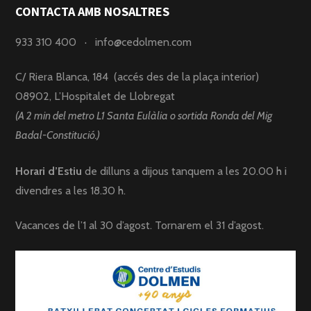
CONTACTA AMB NOSALTRES
933 310 400
·
info@cedolmen.com
C/ Riera Blanca, 184 (accés des de la plaça interior)
08902, L’Hospitalet de Llobregat
(A 2 min del metro L1 Santa Eulàlia o sortida Ronda del Mig
Badal-Constitució.)
Horari d’Estiu
de dilluns a dijous tanquem a les 20.00 h i
divendres a les 18.30 h.
Vacances de l’1 al 30 d’agost. Tornarem el 31 d’agost.