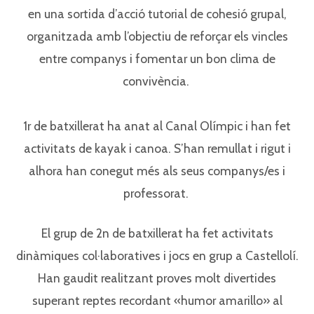
en una sortida d’acció tutorial de cohesió grupal,
organitzada amb l’objectiu de reforçar els vincles
entre companys i fomentar un bon clima de
convivència. ⁣
1r de batxillerat ha anat al Canal Olímpic i han fet
activitats de kayak i canoa. S’han remullat i rigut i
alhora han conegut més als seus companys/es i
professorat. ⁣
El grup de 2n de batxillerat ha fet activitats
dinàmiques col·laboratives i jocs en grup a Castellolí.
Han gaudit realitzant proves molt divertides
superant reptes recordant «humor amarillo» al