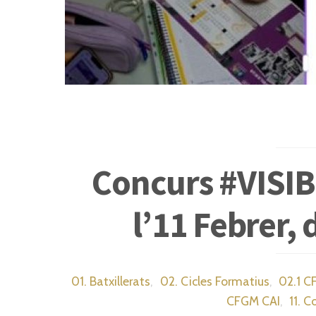
Concurs #VISI
l’11 Febrer, 
01. Batxillerats
,
02. Cicles Formatius
,
02.1 C
CFGM CAI
,
11. C