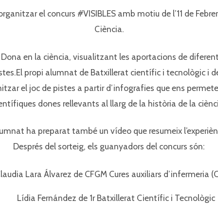
 organitzar el concurs #VISIBLES amb motiu de l’11 de Febrer,
Ciència.
a Dona en la ciència, visualitzant les aportacions de difer
stes.El propi alumnat de Batxillerat científic i tecnològic i
anitzar el joc de pistes a partir d’infografies que ens perme
entífiques dones rellevants al llarg de la història de la ciènc
lumnat ha preparat també un vídeo que resumeix l’experièn
Després del sorteig, els guanyadors del concurs són:
laudia Lara Álvarez de CFGM Cures auxiliars d’infermeria (C
Lídia Fernández de 1r Batxillerat Científic i Tecnològic