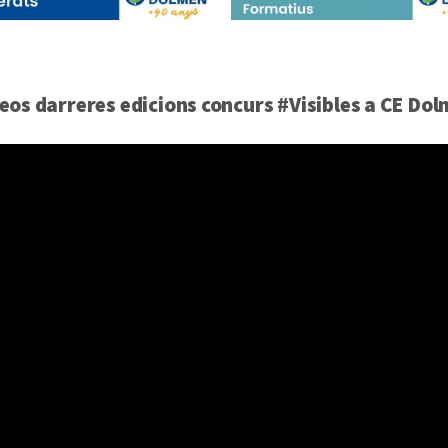
eos darreres edicions concurs #Visibles a CE Do