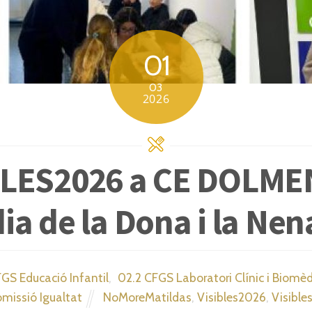
01
03
2026
BLES2026 a CE DOLME
dia de la Dona i la Nen
FGS Educació Infantil
,
02.2 CFGS Laboratori Clínic i Biomèd
omissió Igualtat
NoMoreMatildas
,
Visibles2026
,
Visibl