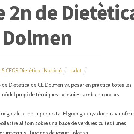
 2n de Dietètic
E Dolmen
.5 CFGS Dietètica i Nutrició
salut
S de Dietètica de CE Dolmen va posar en pràctica totes les
 mòdul propi de tècniques culinàries. amb un concurs
 l’originalitat de la proposta. El grup guanyador ens va oferir
lastre al forn sobre una base de verdures cuites i unes
 integrals i farcides de iogurt i plàtan.