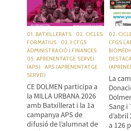
01. BATXILLERATS
,
02. CICLES
02. CIC
FORMATIUS
,
02.3 CFGS
CFGS LA
ADMINISTRACIÓ I FINANCES
,
BIOMÈDI
05. APRENENTATGE SERVEI
DESTAC
(APS)
,
APS (APRENENTATGE
(APRENE
SERVEI)
La cam
CE DOLMEN participa a
Donaci
la MILLA URBANA 2026
Dolmen
amb Batxillerat i la 1a
Sang i 
campanya APS de
d’abril
difusió de l’alumnat de
a 126 