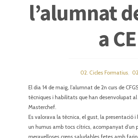
l’alumnat de
a C
02. Cicles Formatius
,
02
El dia 14 de maig, l’alumnat de 2n curs de CFG
tècniques i habilitats que han desenvolupat al
Masterchef.
Es valorava la tècnica, el gust, la presentació i
un humus amb tocs cítrics, acompanyat d’un pol
meravelloses creps saludables fetes amb farines