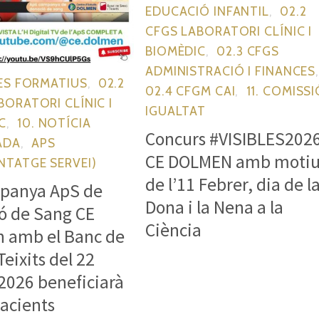
EDUCACIÓ INFANTIL
,
02.2
CFGS LABORATORI CLÍNIC I
BIOMÈDIC
,
02.3 CFGS
ADMINISTRACIÓ I FINANCES
LES FORMATIUS
,
02.2
02.4 CFGM CAI
,
11. COMISSI
BORATORI CLÍNIC I
IGUALTAT
C
,
10. NOTÍCIA
Concurs #VISIBLES2026
ADA
,
APS
CE DOLMEN amb moti
NTATGE SERVEI)
de l’11 Febrer, dia de l
panya ApS de
Dona i la Nena a la
ó de Sang CE
Ciència
 amb el Banc de
Teixits del 22
 2026 beneficiarà
pacients