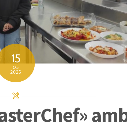
15
05
2025
asterChef» am