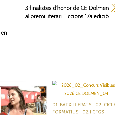
3 finalistes d’honor de CE Dolmen
al premi literari Ficcions 17a edició
 en
01. BATXILLERATS
,
02. CICL
FORMATIUS
,
02.1 CFGS