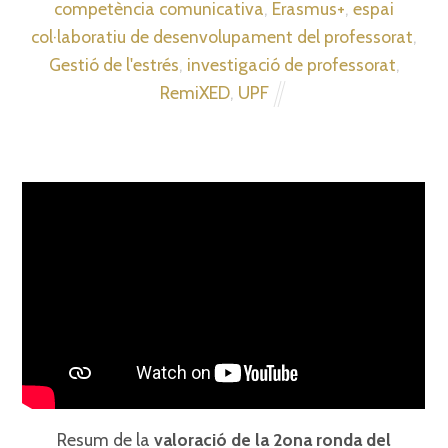
competència comunicativa
,
Erasmus+
,
espai
col·laboratiu de desenvolupament del professorat
,
Gestió de l'estrés
,
investigació de professorat
,
RemiXED
,
UPF
Resum de la
valoració de la 2ona ronda del