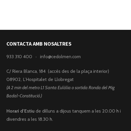
CONTACTA AMB NOSALTRES
933 310 400
·
info@cedolmen.com
C/ Riera Blanca, 184 (accés des de la plaça interior)
08902, L’Hospitalet de Llobregat
(A 2 min del metro L1 Santa Eulàlia o sortida Ronda del Mig
Badal-Constitució.)
Horari d’Estiu
de dilluns a dijous tanquem a les 20.00 h i
divendres a les 18.30 h.