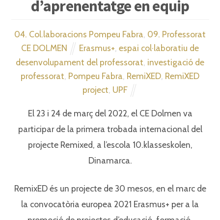
d’aprenentatge en equip
04. Col.laboracions Pompeu Fabra
,
09. Professorat
CE DOLMEN
Erasmus+
,
espai col·laboratiu de
desenvolupament del professorat
,
investigació de
professorat
,
Pompeu Fabra
,
RemiXED
,
RemiXED
project
,
UPF
El 23 i 24 de març del 2022, el CE Dolmen va
participar de la primera trobada internacional del
projecte Remixed, a l’escola 10.klasseskolen,
Dinamarca.
RemixED és un projecte de 30 mesos, en el marc de
la convocatòria europea 2021 Erasmus+ per a la
promoció de projectes d’educació, formació,