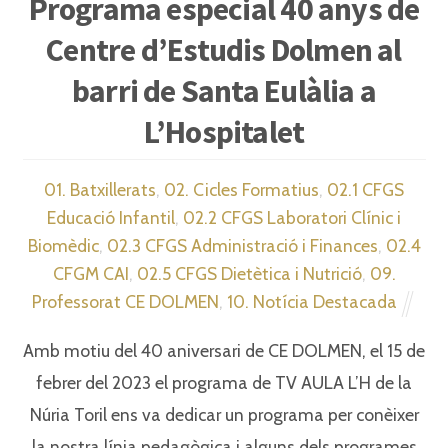
Programa especial 40 anys de
Centre d’Estudis Dolmen al
barri de Santa Eulàlia a
L’Hospitalet
01. Batxillerats
,
02. Cicles Formatius
,
02.1 CFGS
Educació Infantil
,
02.2 CFGS Laboratori Clínic i
Biomèdic
,
02.3 CFGS Administració i Finances
,
02.4
CFGM CAI
,
02.5 CFGS Dietètica i Nutrició
,
09.
Professorat CE DOLMEN
,
10. Notícia Destacada
Amb motiu del 40 aniversari de CE DOLMEN, el 15 de
febrer del 2023 el programa de TV AULA L’H de la
Núria Toril ens va dedicar un programa per conèixer
la nostra línia pedagògica i alguns dels programes