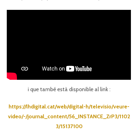
i que també està disponible al link :
https://lhdigital.cat/web/digital-h/televisio/veure-
video/-/journal_content/56_INSTANCE_ZrP3/1102
3/15137100