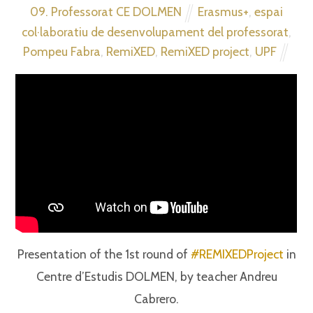
09. Professorat CE DOLMEN
Erasmus+
,
espai
col·laboratiu de desenvolupament del professorat
,
Pompeu Fabra
,
RemiXED
,
RemiXED project
,
UPF
Presentation of the 1st round of
#REMIXEDProject
in
Centre d’Estudis DOLMEN, by teacher Andreu
Cabrero.⁣