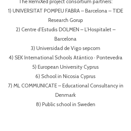
The RemiXed project consortium partners:⁣
1) UNIVERSITAT POMPEU FABRA – Barcelona – TIDE
Research Gorup⁣
2) Centre d’Estudis DOLMEN – L’Hospitalet –
Barcelona⁣
3) Universidad de Vigo sepcom⁣
4) SEK International Schools Atántico · Pontevedra⁣
5) European University Cyprus⁣
6) School in Nicosia Cyprus⁣
7) ML COMMUNICATE – Educational Consultancy in
Denmark⁣
8) Public school in Sweden