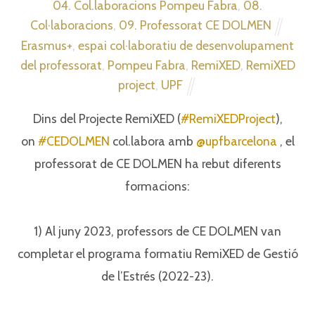
04. Col.laboracions Pompeu Fabra
,
08.
Col·laboracions
,
09. Professorat CE DOLMEN
Erasmus+
,
espai col·laboratiu de desenvolupament
del professorat
,
Pompeu Fabra
,
RemiXED
,
RemiXED
project
,
UPF
Dins del Projecte RemiXED (
#RemiXEDProject
),
on
#CEDOLMEN
col.labora amb
@upfbarcelona
, el
professorat de CE DOLMEN ha rebut diferents
formacions:⁣
1) Al juny 2023, professors de CE DOLMEN van
completar el programa formatiu RemiXED de Gestió
de l’Estrés (2022-23).⁣