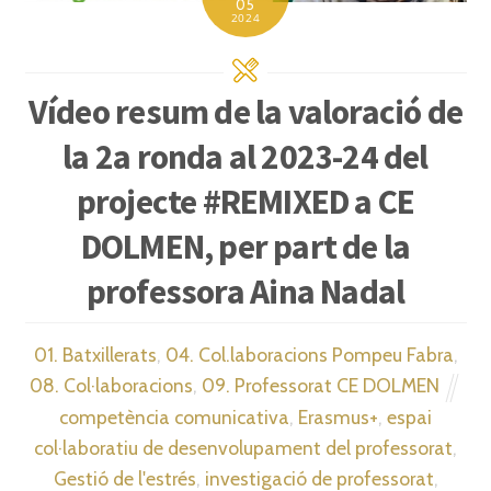
05
2024
Vídeo resum de la valoració de
la 2a ronda al 2023-24 del
projecte #REMIXED a CE
DOLMEN, per part de la
professora Aina Nadal
01. Batxillerats
,
04. Col.laboracions Pompeu Fabra
,
08. Col·laboracions
,
09. Professorat CE DOLMEN
competència comunicativa
,
Erasmus+
,
espai
col·laboratiu de desenvolupament del professorat
,
Gestió de l'estrés
,
investigació de professorat
,