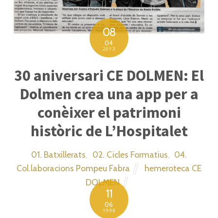
08
04
2013
30 aniversari CE DOLMEN: El
Dolmen crea una app per a
conèixer el patrimoni
històric de L’Hospitalet
01. Batxillerats
,
02. Cicles Formatius
,
04.
Col.laboracions Pompeu Fabra
hemeroteca CE
DOLMEN
11
06
1998