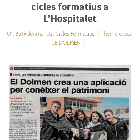
cicles formatius a
L’Hospitalet
01. Batxillerats
,
02. Cicles Formatius
hemeroteca
CE DOLMEN