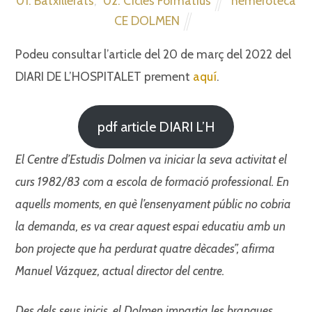
01. Batxillerats
,
02. Cicles Formatius
hemeroteca
CE DOLMEN
Podeu consultar l’article del 20 de març del 2022 del
DIARI DE L’HOSPITALET prement
aquí
.
pdf article DIARI L’H
El Centre d’Estudis Dolmen va
iniciar la seva activitat el
curs
1982/83 com a escola de formació
professional. En
aquells
moments, en què l’ensenyament públic no cobria
la demanda,
es va crear aquest espai
educatiu amb un
bon projecte
que ha perdurat quatre dècades”,
afirma
Manuel Vázquez,
actual director del centre.
Des dels seus inicis, el Dolmen
impartia les branques