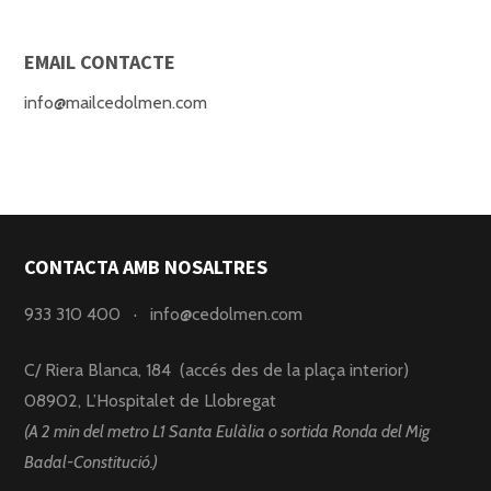
EMAIL CONTACTE
info@mailcedolmen.com
CONTACTA AMB NOSALTRES
933 310 400
·
info@cedolmen.com
C/ Riera Blanca, 184 (accés des de la plaça interior)
08902, L’Hospitalet de Llobregat
(A 2 min del metro L1 Santa Eulàlia o sortida Ronda del Mig
Badal-Constitució.)