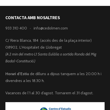
CONTACTA AMB NOSALTRES
933 310 400
·
info@cedolmen.com
C/ Riera Blanca, 184 (accés des de la plaça interior)
08902, L’Hospitalet de Llobregat
(A 2 min del metro L1 Santa Eulàlia o sortida Ronda del Mig
Badal-Constitució.)
Horari d’Estiu
de dilluns a dijous tanquem a les 20.00 h i
divendres a les 18.30 h.
Vacances de l’1 al 30 d’agost. Tornarem el 31 d’agost.