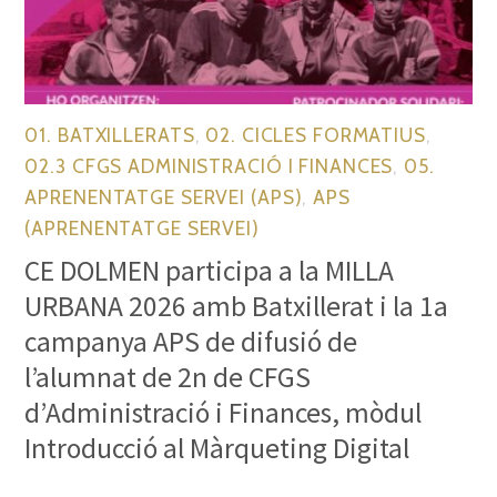
01. BATXILLERATS
,
02. CICLES FORMATIUS
,
02.3 CFGS ADMINISTRACIÓ I FINANCES
,
05.
APRENENTATGE SERVEI (APS)
,
APS
(APRENENTATGE SERVEI)
CE DOLMEN participa a la MILLA
URBANA 2026 amb Batxillerat i la 1a
campanya APS de difusió de
l’alumnat de 2n de CFGS
d’Administració i Finances, mòdul
Introducció al Màrqueting Digital